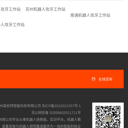
人攻牙工作站
苏州机器人攻牙工作站
南通机器人攻牙工作站
器人攻牙工作站

在线咨询
州森伯特智能科技有限公司
苏ICP备2022021557号-1
苏公网安备 32050602011711号
有限公司专业从事
机器人快换盘
，
实训平台
，
机器人教
，是集贸易与机器人视觉集成服务为一体的智能科技企