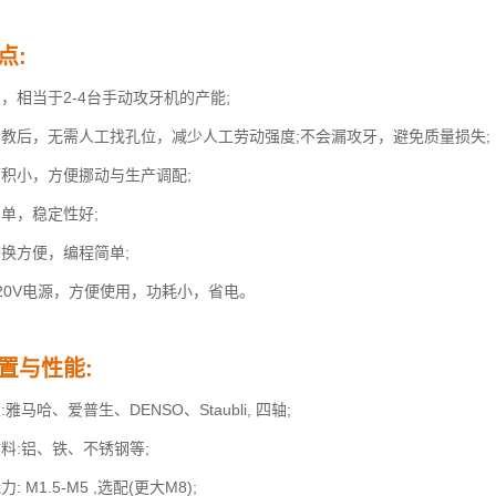
点:
，相当于2-4台手动攻牙机的产能;
示教后，无需人工找孔位，减少人工劳动强度;不会漏攻牙，避免质量损失;
面积小，方便挪动与生产调配;
简单，稳定性好
;
切换方便，编程简单
;
220V电源，方便使用，功耗小，省电。
置与性能:
雅马哈、爱普生、DENSO、Staubli, 四轴;
料:铝、铁、不锈钢等;
: M1.5-M5 ,选配(更大M8);