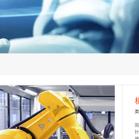
类
简
针
器