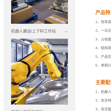
产品特
1、效率高
2、一次
机器人搬运/上下料工作站
→
3、占地
4、结构
5、产品
6、单相
主要配
1、机器人:
2、攻牙材
3、攻牙能力