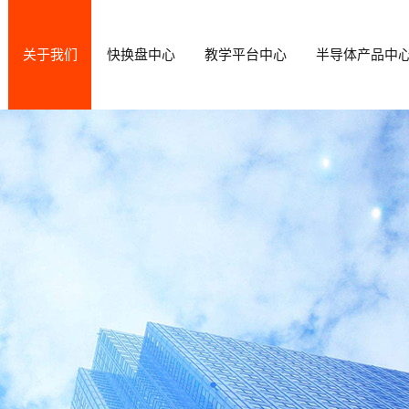
关于我们
快换盘中心
教学平台中心
半导体产品中