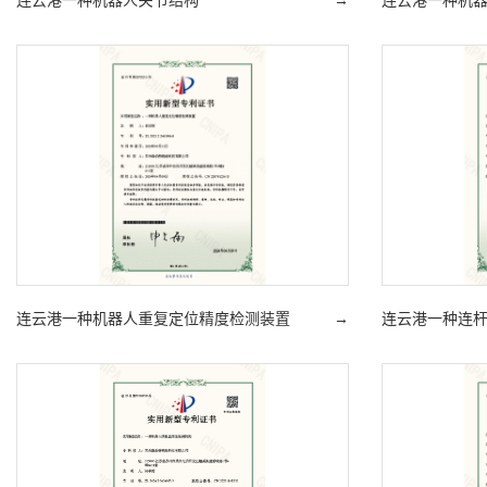
连云港一种机器人重复定位精度检测装置
→
连云港一种连