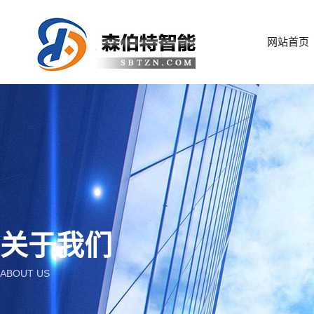
网站首页
关于我们
ABOUT US