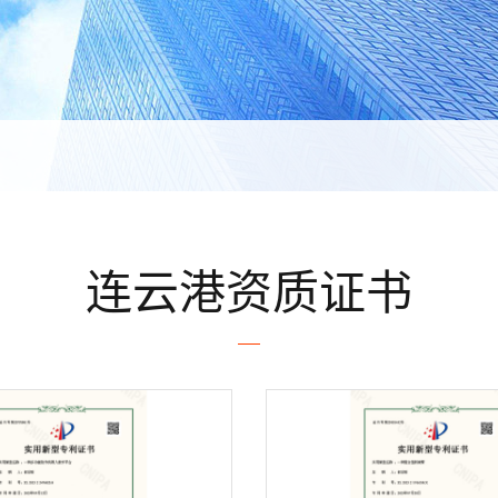
连云港资质证书