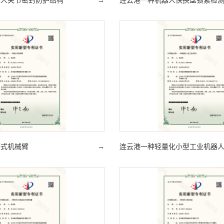
杆式机械臂
→
连云港一种轻量化小型工业机器