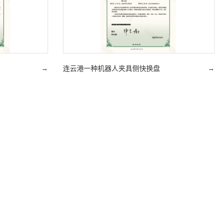
→
连云港一种机器人夹具侧快换盘
→