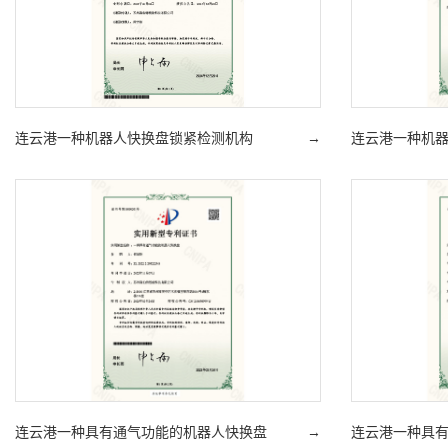
连云港一种机器人快换盘锁紧检测机构
→
连云港一种机
连云港一种具有通气功能的机器人快换盘
→
连云港一种具