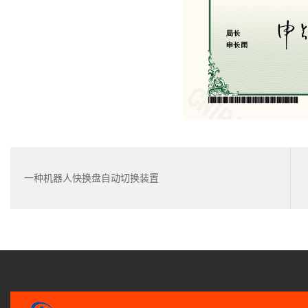
一种机器人快换盘自动切换装置