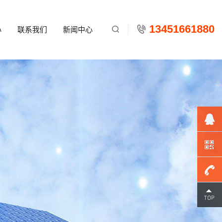
13451661880
心
联系我们
新闻中心

134516