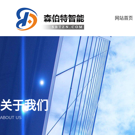
网站首页
关于我们
ABOUT US