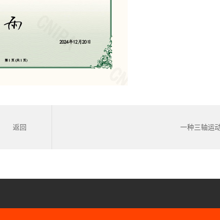
返回
一种三轴运