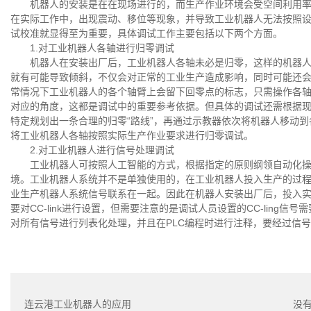
机器人的安装是在在现场进行的，而生产作业环境会受空间利用
在实际工作中，出现震动、移位等现象，并导致工业机器人无法按照
试校准就显得至为重要，具体调试工作主要包括以下两个方面。
1.对工业机器人各轴进行归零调试
机器人在安装出厂后，工业机器人各轴未必是归零，这样的机器
就有可能导致倾斜，不仅会对正常的工业生产造成影响，同时可能还
常情况下工业机器人的各个轴臂上会留下回零点的标志，只需操作各轴
对应的角度，这都是调试中的重要参考依据。但具体的调试还需根据
特定规划出一条合理的归零“路线”，再通过示教器依次将机器人移动
将工业机器人各轴按照实际生产作业要求进行归零调试。
2.对工业机器人进行信号处理调试
工业机器人可按照人工智能的方式，根据指定的原则纲领自动化
境。工业机器人系统并不是单独使用的，在工业机器人投入生产的过程中
业生产机器人系统信号联系在一起。因此在机器人安装出厂后，投入
要对CC-link进行设置，但需要注意的是调试人员设置的CC-lin
对所有信号进行列表化处理，并且在PLC编程时进行注释，要经过信
连云港工业机器人的应用
没