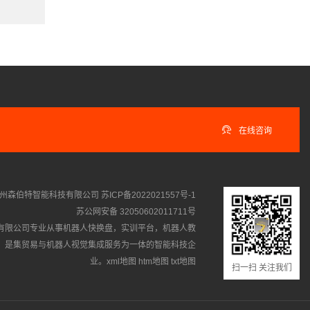

在线咨询
州森伯特智能科技有限公司
苏ICP备2022021557号-1
苏公网安备 32050602011711号
有限公司专业从事
机器人快换盘
，
实训平台
，
机器人教
，是集贸易与机器人视觉集成服务为一体的智能科技企
业。
xml地图
htm地图
txt地图
扫一扫 关注我们