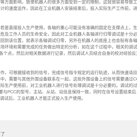
率等方面影响，致使机器人的很多方面受到一定的限制，这就很容易导致
设计的速度运作，因此在工业机器人安装结束后，投入实际生产工作前，
人若是直接投入生产使用，各轴的重心可能没有准确的固定在支撑点上，
会危及工作人员的生命安全，因此对工业机器人各轴进行归零调试是十分
回到该位置，就表示各轴调试归零，另外在机器人的底座上也会贴有各轴
现场环境和需要完成的任务做出特定的分析，如在这个过程中，相关的调
到各个点，然后对相关数据进行记录，然后调试人员结合自身的校对经验反
操作，可根据接收到的信号，完成信号指令规定的运行轨迹，从而快速适
，需要与其他外围设备联系在一起，这些外围设备上的信号需要通过CC-l
实际生产使用前，对工业机器人进行信号处理调试是十分必要的。调试的
g信号需要与PCC的型号、主站、从站、站信息保持一致，同时在信号设置结束
号调试后，工业机器人才能正式投入生产使用。
有了