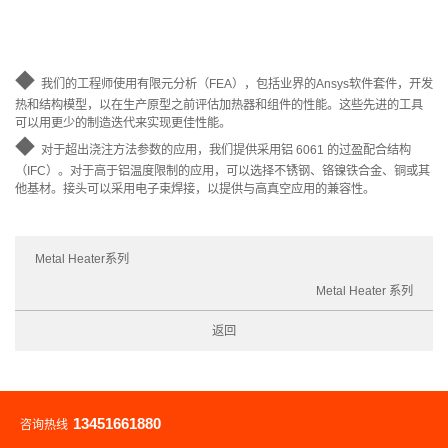
◆
我们的工程师使用有限元分析（FEA），包括业界的Ansys软件套件，开发
热和结构模型，以在生产原型之前评估加热器和组件的性能。这些先进的工具
可以用更少的制造迭代来实现更佳性能。
◆
对于超出浇注方法参数的应用，我们提供采用铝 6061 的过盈配合结构
（IFC）。对于高于铝温度限制的应用，可以选择不锈钢、铬镍铁合金、铜或其
他基材。接头可以采用电子束焊接，以提供与高真空应用的兼容性。
Metal Heater系列
Metal Heater 系列
返回
13451661880
咨询热线