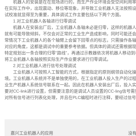
机器人的安装是在在现场进行的，而生产作业环境会受空间利用
在实际工作中，出现震动、移位等现象，并导致工业机器人无法按照
试校准就显得至为重要，具体调试工作主要包括以下两个方面。
1.对工业机器人各轴进行归零调试
机器人在安装出厂后，工业机器人各轴未必是归零，这样的机器
就有可能导致倾斜，不仅会对正常的工业生产造成影响，同时可能还
常情况下工业机器人的各个轴臂上会留下回零点的标志，只需操作各轴
对应的角度，这都是调试中的重要参考依据。但具体的调试还需根据
特定规划出一条合理的归零“路线”，再通过示教器依次将机器人移动
将工业机器人各轴按照实际生产作业要求进行归零调试。
2.对工业机器人进行信号处理调试
工业机器人可按照人工智能的方式，根据指定的原则纲领自动化
境。工业机器人系统并不是单独使用的，在工业机器人投入生产的过程中
业生产机器人系统信号联系在一起。因此在机器人安装出厂后，投入
要对CC-link进行设置，但需要注意的是调试人员设置的CC-lin
对所有信号进行列表化处理，并且在PLC编程时进行注释，要经过信
嘉兴工业机器人的应用
没