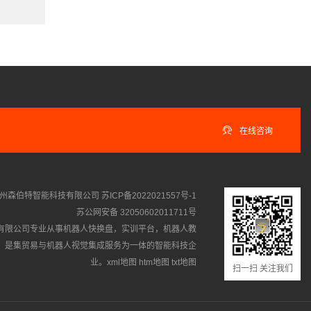

在线咨询
州森伯特智能科技有限公司
苏ICP备2022021557号-1
苏公网安备 32050602011711号
有限公司专业从事
机器人快换盘
，
实训平台
，
机器人教
，是集贸易与机器人视觉集成服务为一体的智能科技企
业。
xml地图
htm地图
txt地图
扫一扫 关注我们