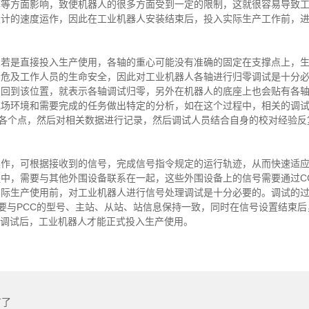
率等方面影响，致使机器人的很多方面受到一定的限制，这就很容易导致
设计的速度运作，因此在工业机器人安装结束后，投入实际生产工作前，
人若是直接投入生产使用，各轴的重心可能没有准确的固定在支撑点上，
会危及工作人员的生命安全，因此对工业机器人各轴进行归零调试是十分
回到该位置，就表示各轴调试归零，另外在机器人的底座上也会贴有各轴
现场环境和需要完成的任务做出特定的分析，如在这个过程中，相关的调
到各个点，然后对相关数据进行记录，然后调试人员结合自身的校对经验反
操作，可根据接收到的信号，完成信号指令规定的运行轨迹，从而快速适
，需要与其他外围设备联系在一起，这些外围设备上的信号需要通过CC-l
实际生产使用前，对工业机器人进行信号处理调试是十分必要的。调试的
g信号需要与PCC的型号、主站、从站、站信息保持一致，同时在信号设置结束
号调试后，工业机器人才能正式投入生产使用。
有了