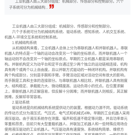
工业机器人由三大部分组成：机械部分、传感部分和控制部分。六个
子系统可分为机械结构...
工业机器人由三大部分组成：机械部分、传感部分和控制部分。
六个子系统可分为机械结构系统、驱动系统、感知系统、人机交互系统、
机器人-环境交互系统和控制系统。
1.机械结构系统
从机械结构来看，工业机器人总体上分为串联机器人和并联机器人。串联
机器人的特点是一个轴的运动会改变另一个轴的坐标原点，而并联机器人一个
轴运动则不会改变另一个轴的坐标原点。早期的工业机器人都是采用串联机
构。并联机构定义为动平台和定平台通过至少两个独立的运动链相连接，机构
具有两个或两个以上自由度，且以并联方式驱动的一种闭环机构。并联机构有
两个构成部分，分别是手腕和手臂。手臂活动区域对活动空间有很大的影响，
而手腕是工具和主体的连接部分。与串联机器人相比较，并联机器人具有刚度
大、结构稳定、承载能力大、微动精度高、运动负荷小的优点。在位置求解
上，串联机器人的正解容易，但反解十分困难；而并联机器人则相反，其正解
困难，反解却非常容易。
2.驱动系统
驱动系统是向机械结构系统提供动力的装置。根据动力源不同，驱动系统
的传动方式分为液压式、气压式、电气式和机械式4种。早期的工业机器人采用
液压驱动。由于液压系统存在泄露、噪声和低速不稳定等问题，并且功率单元
笨重和昂贵，目前只有大型重载机器人、并联加工机器人和一些特殊应用场合
使用液压驱动的工业机器人。气压驱动具有速度快、系统结构简单、维修方