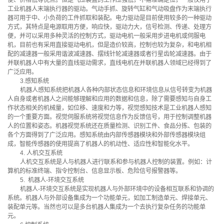
便、价格低等优点。但是气压装置的工作压强低，不易准确定位，一般仅用于
工业机器人末端执行器的驱动。气动手抓、旋转气缸和气动吸盘作为末端执行
器可用于中、小负荷的工件抓取和装配。电力驱动是目前使用较多的一种驱动
方式，其特点是电源取用方便，响应快，驱动力大，信号检测、传递、处理方
便，并可以采用多种灵活的控制方式，驱动电机一般采用步进电机或伺服电
机，目前也有采用直接驱动电机，但是造价较高，控制也较为复杂，和电机相
配的减速器一般采用谐波减速器、摆线针轮减速器或者行星齿轮减速器。由于
并联机器人中有大量的直线驱动需求，直线电机在并联机器人领域已经得到了
广泛应用。
3.感知系统
机器人感知系统把机器人各种内部状态信息和环境信息从信号转变为机器
人自身或者机器人之间能够理解和应用的数据和信息，除了需要感知与自身工
作状态相关的机械量，如位移、速度和力等，视觉感知技术是工业机器人感知
的一个重要方面。视觉伺服系统将视觉信息作为反馈信号，用于控制调整机器
人的位置和姿态。机器视觉系统还在质量检测、识别工件、食品分拣、包装的
各个方面得到了广泛应用。感知系统由内部传感器模块和外部传感器模块组
成，智能传感器的使用提高了机器人的机动性、适应性和智能化水平。
4. 人机交互系统
人机交互系统是人与机器人进行联系和参与机器人控制的装置。例如：计
算机的标准终端、指令控制台、信息显示板、危险信号报警器等。
5. 机器人-环境交互系统
机器人-环境交互系统是实现机器人与外部环境中的设备相互联系和协调的
系统。机器人与外部设备集成为一个功能单元，如加工制造单元、焊接单元、
装配单元等。当然也可以是多台机器人集成为一个去执行复杂任务的功能单
元。