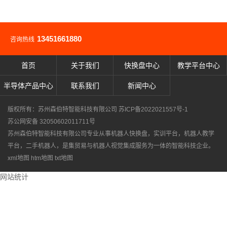
13451661880
咨询热线
首页
关于我们
快换盘中心
教学平台中心
半导体产品中心
联系我们
新闻中心
版权所有：苏州森伯特智能科技有限公司
苏ICP备2022021557号-1
苏公网安备 32050602011711号
苏州森伯特智能科技有限公司专业从事
机器人快换盘
，
实训平台
，
机器人教学
平台
，
二手机器人
，是集贸易与机器人视觉集成服务为一体的智能科技企业。
xml地图
htm地图
txt地图
网站统计