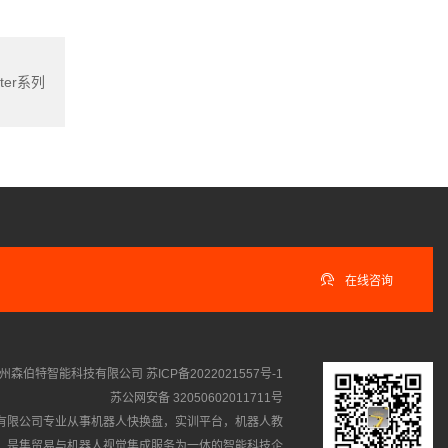
ater系列

在线咨询
州森伯特智能科技有限公司
苏ICP备2022021557号-1
苏公网安备 32050602011711号
有限公司专业从事
机器人快换盘
，
实训平台
，
机器人教
，是集贸易与机器人视觉集成服务为一体的智能科技企