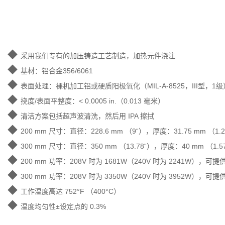
◆
采用我们专有的加压铸造工艺制造，加热元件浇注
◆
基材：铝合金356/6061
◆
表面处理：裸机加工铝或硬质阳极氧化（MIL-A-8525，III型，1级）
◆
挠度/表面平整度：< 0.0005 in.（0.013 毫米）
◆
清洁方案包括超声波清洗，然后用 IPA 擦拭
◆
200 mm 尺寸：直径：228.6 mm （9“），厚度：31.75 mm （1
◆
300 mm 尺寸：直径：350 mm （13.78“），厚度：40 mm （1.
◆
200 mm 功率：208V 时为 1681W（240V 时为 2241W），可提
◆
300 mm 功率：208V 时为 3350W（240V 时为 3952W），可提
◆
工作温度高达 752°F （400°C）
◆
温度均匀性±设定点的 0.3%