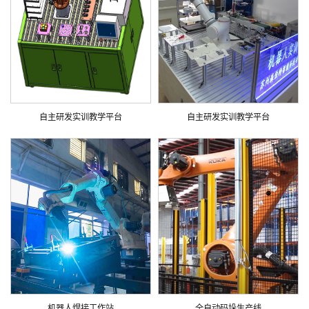
自主研发实训教学平台
自主研发实训教学平台
机器人焊接工作站
全自动码垛生产线