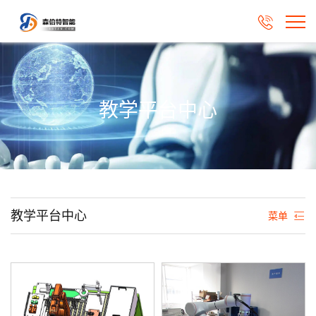

教学平台中心
教学平台中心
菜单