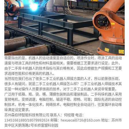
需要指出的是，机器人的运动速度是自适应的，喷涂作业时，喷涂工具的运动
速度与喷涂工具的特性和材料直接相关，需要根据工艺要求进行设定，此外，
由于二手库卡机器人的技术指标与其价格有关，因此应根据生产规模和工艺要
求选择性能和价格更高的机器人。
当然现在我们也出了很多二手工业机器人焊接方面的人才，所以前景很乐观，
很多人有疑问，就是二手工业机器人焊接怎么样？二手工业机器人焊接技术其
实是一种对操作人员要求很高的技术，对于二手工业机器人来说非常重要。
广泛用于纸箱、瓶、袋、桶、薄膜包装制品和灌装制品，二手码垛机器人采用
变频电机，变频调速，电脑控制，输送平稳、顺畅、可靠；国际先进的自动控
制技术，机电一体化技术，网络技术，电脑控制全自动运行，往复循环自动堆
垛满足设定要求。
苏州森伯特智能科技有限公司 联系人：何经理 电话：
13451661880/18079992624 邮箱：hexuecai0716@163.com 地址：苏州市
吴中区天鹅荡路2号长桥富盟科创园