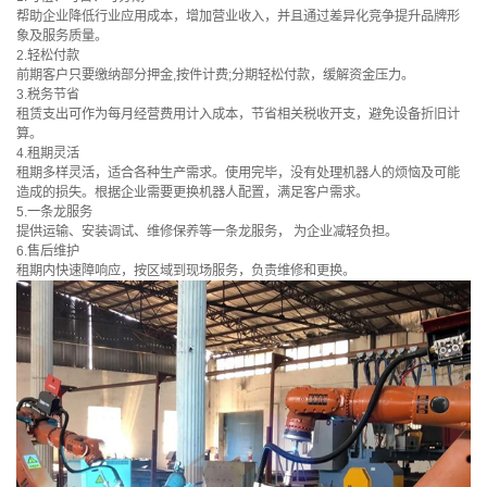
帮助企业降低行业应用成本，增加营业收入，并且通过差异化竞争提升品牌形
象及服务质量。
2.轻松付款
前期客户只要缴纳部分押金,按件计费;分期轻松付款，缓解资金压力。
3.税务节省
租赁支出可作为每月经营费用计入成本，节省相关税收开支，避免设备折旧计
算。
4.租期灵活
租期多样灵活，适合各种生产需求。使用完毕，没有处理机器人的烦恼及可能
造成的损失。根据企业需要更换机器人配置，满足客户需求。
5.一条龙服务
提供运输、安装调试、维修保养等一条龙服务， 为企业减轻负担。
6.售后维护
租期内快速障响应，按区域到现场服务，负责维修和更换。