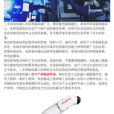
二手码垛机器人的应用越来越广泛，需求量也越来越大，其技术研发越来越深
入，这将是提高社会生产力和产品质量的关键，也将为社会创造巨大的财富，
全自动堆垛机技术从出现到发展，在节能环保方面也给社会带来了巨大的财
富。
电动机构驱动的机械手结构简单、体积小巧、操作方便，体现了人的智能和适
应性，机械手操作的准确性和在环境中完成操作的能力将得到更广泛的应用，
定期检查丝杠、齿条等关键运动部件的磨损情况，发现问题及时修理或更换，
并吊起螺母。
原因是电阻点焊的工艺比较简单，容易控制，不需要焊缝跟踪，对机器人精度
和可重复性的控制要求相对较低，在某些焊接场合，由于工件过大或空间几何
过于复杂，二手焊接机器人的焊枪无法到达指定的焊接位置或焊枪姿态。
公司自主研发机器人教学
广州实训平台
，更好实现工业机器人编程操作员、操
作工程师、维护工程师、系统集成工程师等工业机器人应用人才教学培训。公
司拥经验丰富充满激情的专业团队，助力生产企业更好节省人力成本，提高生
产效率。为制造企业提供全方位自动化解决方案技术支持。