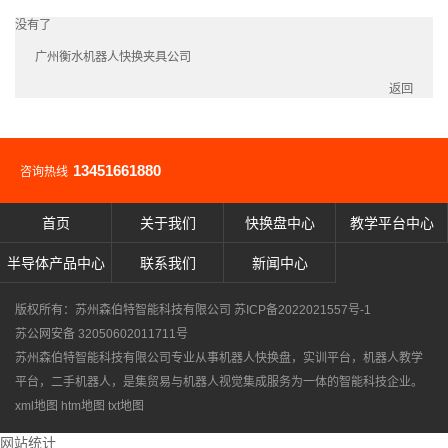
没有了
广州衡水机器人快换夹具公司
返回
13451661880
咨询热线
首页
关于我们
快换盘中心
教学平台中心
半导体产品中心
联系我们
新闻中心
版权所有：苏州森伯特智能科技有限公司
苏ICP备2022021557号-1
苏公网安备 32050602011711号
苏州森伯特智能科技有限公司专业从事
机器人快换盘
，
实训平台
，
机器人教学
平台
，
二手机器人
，是集贸易与机器人视觉集成服务为一体的智能科技企业。
xml地图
htm地图
txt地图
网站统计