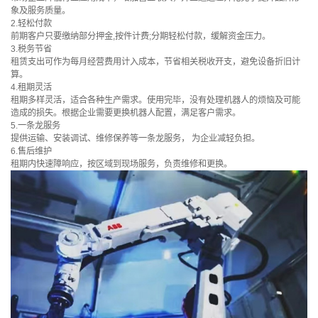
象及服务质量。
2.轻松付款
前期客户只要缴纳部分押金,按件计费;分期轻松付款，缓解资金压力。
3.税务节省
租赁支出可作为每月经营费用计入成本，节省相关税收开支，避免设备折旧计
算。
4.租期灵活
租期多样灵活，适合各种生产需求。使用完毕，没有处理机器人的烦恼及可能
造成的损失。根据企业需要更换机器人配置，满足客户需求。
5.一条龙服务
提供运输、安装调试、维修保养等一条龙服务， 为企业减轻负担。
6.售后维护
租期内快速障响应，按区域到现场服务，负责维修和更换。