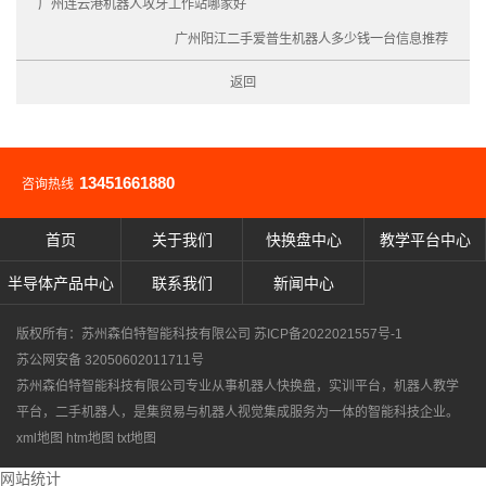
广州连云港机器人攻牙工作站哪家好
广州阳江二手爱普生机器人多少钱一台信息推荐
返回
13451661880
咨询热线
首页
关于我们
快换盘中心
教学平台中心
半导体产品中心
联系我们
新闻中心
版权所有：苏州森伯特智能科技有限公司
苏ICP备2022021557号-1
苏公网安备 32050602011711号
苏州森伯特智能科技有限公司专业从事
机器人快换盘
，
实训平台
，
机器人教学
平台
，
二手机器人
，是集贸易与机器人视觉集成服务为一体的智能科技企业。
xml地图
htm地图
txt地图
网站统计