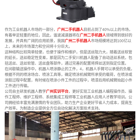
作为工业机器人市场的一部分，
广州二手机器人
目前占到了40%以上的市场，
有着举足轻重的地位，因此，谐波减速器将在
广州二手机器人
领域得到很好的
发展，并具有广阔的应用前景，我国
广州二手机器人
市场规模将达到100亿以
上，未来的市场潜力和空间将十分巨大。
这种结构比较简单轻便，也便于操作和维护，但是送丝阻力大，随着送丝软管
的延长，送丝稳定性变差，那是因为二手安川机器人配备了自动送丝系统，包
括送丝、送丝软管、送丝盘等部件，通过完善的配置将焊丝送到指定位置。
在间歇输送操作中，机器人喷涂静止的工件，4，机器人手臂可以承受的负载，
根据不同的喷涂场合、喷涂工具等，确定喷涂机械臂所承受的载荷，在喷涂或
涂胶过程中配置，有时候在喷涂小件工件的过程中，喷漆后用机械臂抬起小件
工件进行传输。
公司自主研发机器人教学
广州实训平台
，更好实现工业机器人编程操作员、操
作工程师、维护工程师、系统集成工程师等工业机器人应用人才教学培训。公
司拥经验丰富充满激情的专业团队，助力生产企业更好节省人力成本，提高生
产效率。为制造企业提供全方位自动化解决方案技术支持。