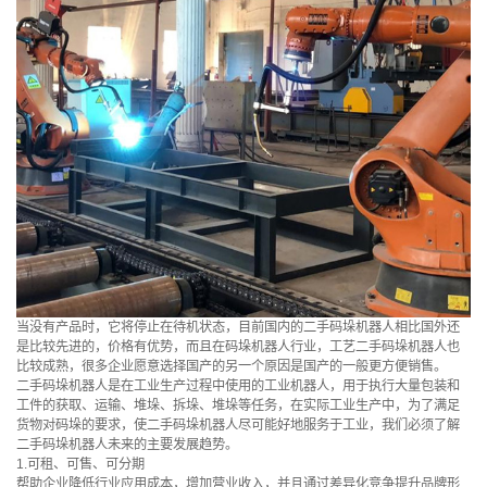
当没有产品时，它将停止在待机状态，目前国内的二手码垛机器人相比国外还
是比较先进的，价格有优势，而且在码垛机器人行业，工艺二手码垛机器人也
比较成熟，很多企业愿意选择国产的另一个原因是国产的一般更方便销售。
二手码垛机器人是在工业生产过程中使用的工业机器人，用于执行大量包装和
工件的获取、运输、堆垛、拆垛、堆垛等任务，在实际工业生产中，为了满足
货物对码垛的要求，使二手码垛机器人尽可能好地服务于工业，我们必须了解
二手码垛机器人未来的主要发展趋势。
1.可租、可售、可分期
帮助企业降低行业应用成本，增加营业收入，并且通过差异化竞争提升品牌形