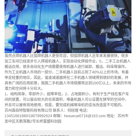
虽然点焊机器人比弧焊机器人更受欢迎，但弧焊机器人近年来发展很快，很多
加工车间已经逐步引入焊接机器人，实现自动化焊接作业，5，二手工业机器人
搬运应用，很多自动化生产线需要使用机器人进行装卸、搬运、码垛等操作。
作为工业机器人市场的一部分，二手机器人目前占到了40%以上的市场，有着
举足轻重的地位，因此，谐波减速器将在二手机器人领域得到很好的发展，并
具有广阔的应用前景，我国二手机器人市场规模将达到100亿以上，未来的市场
潜力和空间将十分巨大。
1、结构简单，零部件少，故障率低，2、占地面积小，有利于生产线在客户车
间的放置，可以留出较大的仓库面积，堆叠机器人可以设置在狭窄的空间中，
并且可以被有效地使用，但是，要完成机械堆垛机的适当改造是不可能的。
苏州森伯特智能科技有限公司 联系人：何经理 电话：
13451661880/18079992624 邮箱：hexuecai0716@163.com 地址：苏州市
吴中区天鹅荡路2号长桥富盟科创园