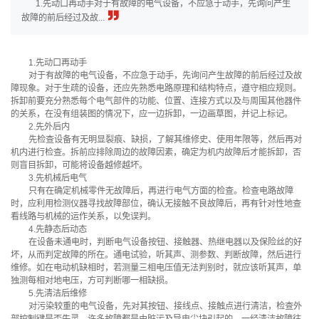
1.先动口再动手对于有故障的电气设备，不应急于动手，先询问产生
故障的前后经过及故...
1.先动口再动手
对于有故障的电气设备，不应急于动手，先询问产生故障的前后经过及故
障现象。对于生疏的设备，还应先熟悉电路原理和结构特点，遵守相应规则。
拆卸前要充分熟悉每个电气部件的功能、位置、连接方式以及与周围其他器件
的关系，在没有组装图的情况下，应一边拆卸，一边画草图，并记上标记。
2.先外后内
先检查设备有无明显裂痕、缺损，了解其维修史、使用年限等，然后再对
机内进行检查。拆前应排除周边的故障因素，确定为机内故障后才能拆卸，否
则盲目拆卸，可能将设备越修越坏。
3.先机械后电气
只有在确定机械零件无故障后，再进行电气方面的检查。检查电路故障
时，应利用检测仪器寻找故障部位，确认无接触不良故障后，再有针对性地查
看线路与机械的运作关系，以免误判。
4.先静态后动态
在设备未通电时，判断电气设备按钮、接触器、热继电器以及保险丝的好
坏，从而判定故障的所在。通电试验，听其声、测参数、判断故障，然后进行
维修。如在电动机缺相时，若测量三相电压值无法判别时，就应该听其声，单
独测每相对地电压，方可判断哪一相缺损。
5.先清洁后维修
对污染较重的电气设备，先对其按钮、接线点、接触点进行清洁，检查外