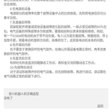
部控制键是否失灵。许多故障都是由脏污及导电尘块引起的，一经清洁故障往
往会排除。
6.先电源后设备
电源部分的故障率在整个故障设备中占的比例很高，先检修电源往往可以
事半功倍。
7.先普遍后特殊
因装配配件质量或其他设备故障而引起的故障，一般占常见故障的50％左
右。电气设备的特殊故障多为软故障，要靠经验和仪表来侧量和维修。例如，
有一个0.5kW的电动机由于带不动负载，有人以为是负载故障。根据经验，带上
加厚手套，顺着电动机旋转方向抓，结果抓住了，这就是电动机本身的问题。
8.先外围后内部
先不要急于更换损坏的电气部件，在确认外围设备电路正常时，再考虑更
换损坏的电气部件。
9.先直流后交流
检修时先检查直流回路静态工作点，再检查交流回路动态工作点。
10.先故障后调试
对于调试和故障并存的电气设备，应先排除故障，再进行调试，调试需在
电气线路正常的前提下进行。
安川机器人的正确选型
没有了
返回