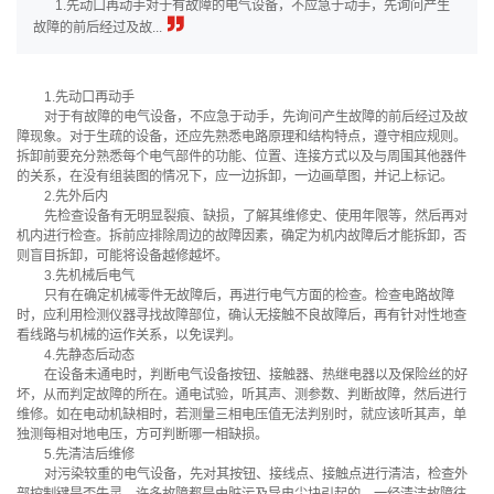
1.先动口再动手对于有故障的电气设备，不应急于动手，先询问产生
故障的前后经过及故...
1.先动口再动手
对于有故障的电气设备，不应急于动手，先询问产生故障的前后经过及故
障现象。对于生疏的设备，还应先熟悉电路原理和结构特点，遵守相应规则。
拆卸前要充分熟悉每个电气部件的功能、位置、连接方式以及与周围其他器件
的关系，在没有组装图的情况下，应一边拆卸，一边画草图，并记上标记。
2.先外后内
先检查设备有无明显裂痕、缺损，了解其维修史、使用年限等，然后再对
机内进行检查。拆前应排除周边的故障因素，确定为机内故障后才能拆卸，否
则盲目拆卸，可能将设备越修越坏。
3.先机械后电气
只有在确定机械零件无故障后，再进行电气方面的检查。检查电路故障
时，应利用检测仪器寻找故障部位，确认无接触不良故障后，再有针对性地查
看线路与机械的运作关系，以免误判。
4.先静态后动态
在设备未通电时，判断电气设备按钮、接触器、热继电器以及保险丝的好
坏，从而判定故障的所在。通电试验，听其声、测参数、判断故障，然后进行
维修。如在电动机缺相时，若测量三相电压值无法判别时，就应该听其声，单
独测每相对地电压，方可判断哪一相缺损。
5.先清洁后维修
对污染较重的电气设备，先对其按钮、接线点、接触点进行清洁，检查外