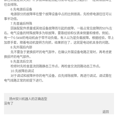
部控制键是否失灵。许多故障都是由脏污及导电尘块引起的，一经清洁故障往
往会排除。
6.先电源后设备
电源部分的故障率在整个故障设备中占的比例很高，先检修电源往往可以
事半功倍。
7.先普遍后特殊
因装配配件质量或其他设备故障而引起的故障，一般占常见故障的50％左
右。电气设备的特殊故障多为软故障，要靠经验和仪表来侧量和维修。例如，
有一个0.5kW的电动机由于带不动负载，有人以为是负载故障。根据经验，带上
加厚手套，顺着电动机旋转方向抓，结果抓住了，这就是电动机本身的问题。
8.先外围后内部
先不要急于更换损坏的电气部件，在确认外围设备电路正常时，再考虑更
换损坏的电气部件。
9.先直流后交流
检修时先检查直流回路静态工作点，再检查交流回路动态工作点。
10.先故障后调试
对于调试和故障并存的电气设备，应先排除故障，再进行调试，调试需在
电气线路正常的前提下进行。
扬州安川机器人的正确选型
没有了
返回