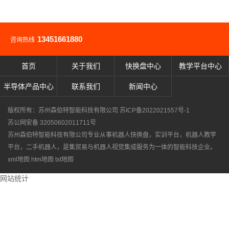
13451661880
咨询热线
首页
关于我们
快换盘中心
教学平台中心
半导体产品中心
联系我们
新闻中心
版权所有：苏州森伯特智能科技有限公司
苏ICP备2022021557号-1
苏公网安备 32050602011711号
苏州森伯特智能科技有限公司专业从事
机器人快换盘
，
实训平台
，
机器人教学
平台
，
二手机器人
，是集贸易与机器人视觉集成服务为一体的智能科技企业。
xml地图
htm地图
txt地图
网站统计