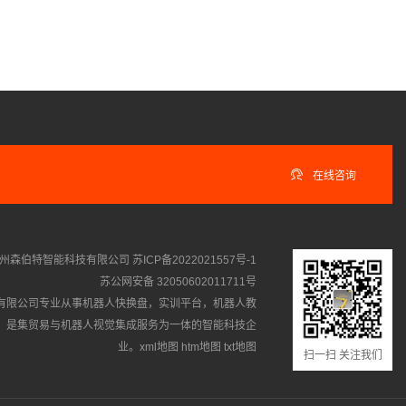

在线咨询
州森伯特智能科技有限公司
苏ICP备2022021557号-1
苏公网安备 32050602011711号
有限公司专业从事
机器人快换盘
，
实训平台
，
机器人教
，是集贸易与机器人视觉集成服务为一体的智能科技企
业。
xml地图
htm地图
txt地图
扫一扫 关注我们