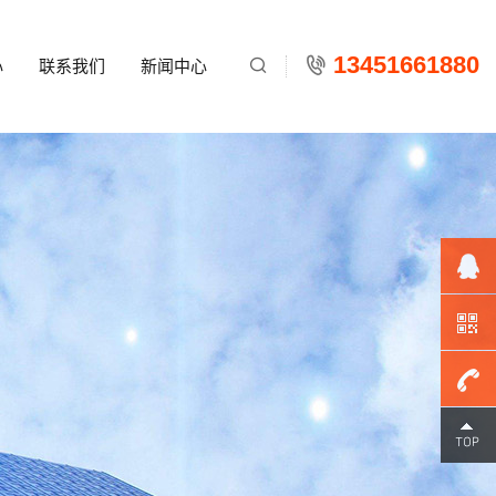
13451661880
心
联系我们
新闻中心

134516