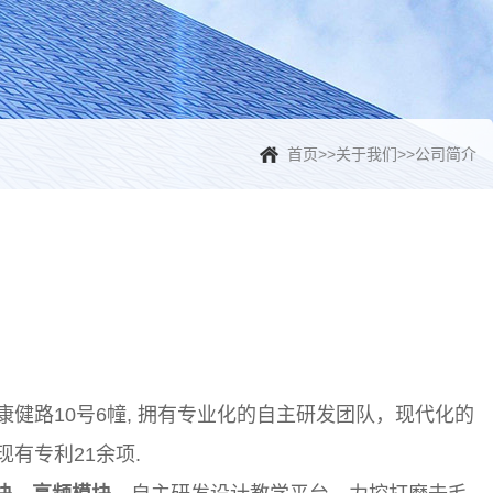
首页
>>
关于我们
>>
公司简介
康健路10号6幢, 拥有专业化的自主研发团队，现代化的
有专利21余项.