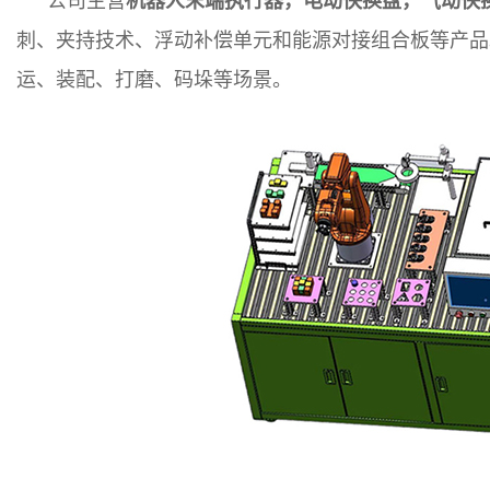
公司主营
机器人末端执行器，电动快换盘，气动快
刺、夹持技术、浮动补偿单元和能源对接组合板等产品
运、装配、打磨、码垛等场景。