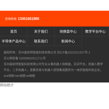
13451661880
咨询热线
首页
关于我们
快换盘中心
教学平台中心
半导体产品中心
联系我们
新闻中心
版权所有：苏州森伯特智能科技有限公司
苏ICP备2022021557号-1
苏公网安备 32050602011711号
苏州森伯特智能科技有限公司专业从事
机器人快换盘
，
实训平台
，
机器人教学
平台
，
二手机器人
，是集贸易与机器人视觉集成服务为一体的智能科技企业。
xml地图
htm地图
txt地图
网站统计