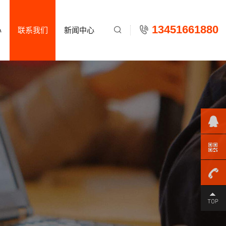
13451661880
心
联系我们
新闻中心

134516