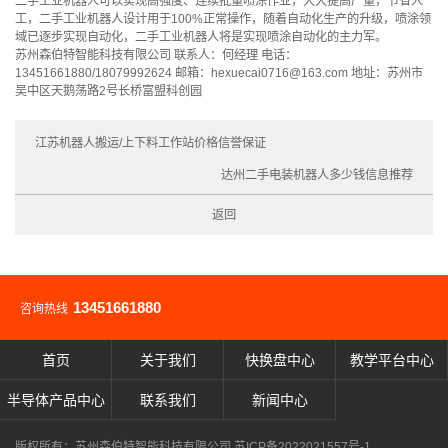
二手工业机器人可以实现高强度、连续批量喷涂作业，大大提高产量，节省人
工，二手工业机器人设计用于100%正常操作，随着自动化生产的升级，喷涂领
域已逐步实现自动化，二手工业机器人将是实现喷涂自动化的主力军。
苏州森伯特智能科技有限公司 联系人：何经理 电话：
13451661880/18079992624 邮箱：hexuecai0716@163.com 地址：苏州市
吴中区天鹅荡路2号长桥富盟科创园
江苏机器人搬运/上下料工作站价格信誉保证
达州二手电装机器人多少钱信息推荐
返回
13451661880
咨询热线
首页
关于我们
快换盘中心
教学平台中心
半导体产品中心
联系我们
新闻中心
版权所有：苏州森伯特智能科技有限公司
苏ICP备2022021557号-1