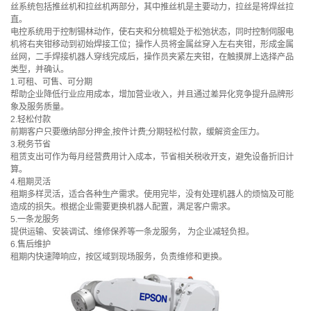
丝系统包括推丝机和拉丝机两部分，其中推丝机是主要动力，拉丝是将焊丝拉
直。
电控系统用于控制锡林动作，使右夹和分梳辊处于松弛状态，同时控制伺服电
机将右夹钳移动到初始焊接工位；操作人员将金属丝穿入左右夹钳，形成金属
丝网，二手焊接机器人穿线完成后，操作员夹紧左夹钳，在触摸屏上选择产品
类型，并确认。
1.可租、可售、可分期
帮助企业降低行业应用成本，增加营业收入，并且通过差异化竞争提升品牌形
象及服务质量。
2.轻松付款
前期客户只要缴纳部分押金,按件计费;分期轻松付款，缓解资金压力。
3.税务节省
租赁支出可作为每月经营费用计入成本，节省相关税收开支，避免设备折旧计
算。
4.租期灵活
租期多样灵活，适合各种生产需求。使用完毕，没有处理机器人的烦恼及可能
造成的损失。根据企业需要更换机器人配置，满足客户需求。
5.一条龙服务
提供运输、安装调试、维修保养等一条龙服务， 为企业减轻负担。
6.售后维护
租期内快速障响应，按区域到现场服务，负责维修和更换。