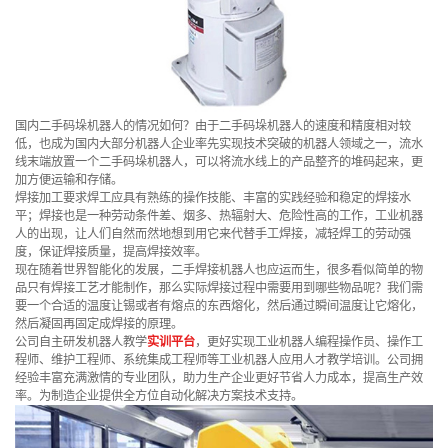
国内二手码垛机器人的情况如何？由于二手码垛机器人的速度和精度相对较
低，也成为国内大部分机器人企业率先实现技术突破的机器人领域之一，流水
线末端放置一个二手码垛机器人，可以将流水线上的产品整齐的堆码起来，更
加方便运输和存储。
焊接加工要求焊工应具有熟练的操作技能、丰富的实践经验和稳定的焊接水
平；焊接也是一种劳动条件差、烟多、热辐射大、危险性高的工作，工业机器
人的出现，让人们自然而然地想到用它来代替手工焊接，减轻焊工的劳动强
度，保证焊接质量，提高焊接效率。
现在随着世界智能化的发展，二手焊接机器人也应运而生，很多看似简单的物
品只有焊接工艺才能制作，那么实际焊接过程中需要用到哪些物品呢？我们需
要一个合适的温度让锡或者有熔点的东西熔化，然后通过瞬间温度让它熔化，
然后凝固再固定成焊接的原理。
公司自主研发机器人教学
实训平台
，更好实现工业机器人编程操作员、操作工
程师、维护工程师、系统集成工程师等工业机器人应用人才教学培训。公司拥
经验丰富充满激情的专业团队，助力生产企业更好节省人力成本，提高生产效
率。为制造企业提供全方位自动化解决方案技术支持。