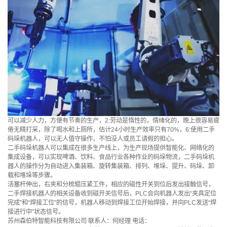
可以减少人力，方便有节奏的生产，2:劳动是惰性的，情绪化的，晚上很容易疲
倦无精打采，除了喝水和上厕所，估计24小时生产效率只有70%，6:使用二手
码垛机器人，可以无人值守操作，不怕没人或员工请假的担心。
二手码垛机器人可以集成在很多生产线上，为生产现场提供智能化、网络化的
集成设备，可以实现啤酒、饮料、食品行业各种作业的码垛物流，二手码垛机
器人的操作分为自动进入集装箱、旋转集装箱、排列、堆垛、提升、码垛、卸
载和堆垛等步骤。
活塞杆伸出，右夹和分梳辊压紧工件，相应的磁性开关到位后发出接触信号，
二手焊接机器人的相关设备收到磁开关信号后，PLC会向机器人发出“夹具定位
完成”和“焊接工位”的信号，机器人移动到焊接工位开始焊接，并向PLC发送“焊
接进行中”状态信号。
苏州森伯特智能科技有限公司 联系人：何经理 电话：