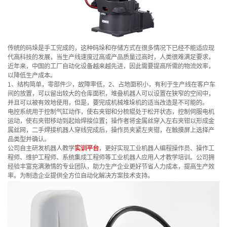
传统的码垛是手工完成的，这种码垛和存储方式在很多情况下已经不能适应现
代高科技的发展，当生产线速度过高或产品质量过高时，人类很难满足要求，
近年来，中国的工厂自动化设备越来越先进，因此需要提高所需的物流效率，
以降低生产成本。
1、结构简单，零部件少，故障率低，2、占地面积小，有利于生产线在客户车
间的放置，可以留出较大的仓库面积，堆叠机器人可以设置在狭窄的空间中，
并且可以被有效地使用，但是，要完成机械堆垛机的适当改造是不可能的。
电控系统用于控制气缸动作，使右夹钳和分梳辊处于松开状态，控制伺服电机
运动，使右夹钳移动到起始焊接位置；操作者将金属丝穿入左右夹钳以形成金
属丝网，二手焊接机器人穿线完成后，操作员夹紧左夹钳，在触摸屏上选择产
品类型并确认。
公司自主研发机器人教学
实训平台
，更好实现工业机器人编程操作员、操作工
程师、维护工程师、系统集成工程师等工业机器人应用人才教学培训。公司拥
经验丰富充满激情的专业团队，助力生产企业更好节省人力成本，提高生产效
率。为制造企业提供全方位自动化解决方案技术支持。