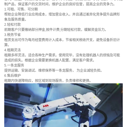
制产品，保证客户的交货时间，维护企业的良好信誉，提高企业的竞争力。
1.可租、可售、可分期
帮助企业降低行业应用成本，增加营业收入，并且通过差异化竞争提升品牌形
象及服务质量。
2.轻松付款
前期客户只要缴纳部分押金,按件计费;分期轻松付款，缓解资金压力。
3.税务节省
租赁支出可作为每月经营费用计入成本，节省相关税收开支，避免设备折旧计
算。
4.租期灵活
租期多样灵活，适合各种生产需求。使用完毕，没有处理机器人的烦恼及可能
造成的损失。根据企业需要更换机器人配置，满足客户需求。
5.一条龙服务
提供运输、安装调试、维修保养等一条龙服务， 为企业减轻负担。
6.售后维护
租期内快速障响应，按区域到现场服务，负责维修和更换。