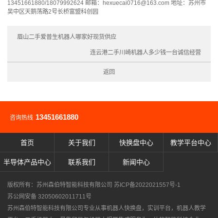
13451661880/18079992624 邮箱：hexuecai0716@163.com 地址：苏州市
吴中区天鹅荡路2号长桥富盟科创园
眉山二手爱普生机器人哪家好现货供应
连云港二手川崎机器人多少钱一台诚信经营
返回
13451661880
咨询热线
首页
关于我们
快换盘中心
教学平台中心
半导体产品中心
联系我们
新闻中心
版权所有：苏州森伯特智能科技有限公司
苏ICP备2022021557号-1
苏公网安备 32050602011711号
苏州森伯特智能科技有限公司专业从事
机器人快换盘
，
实训平台
，
机器人教学