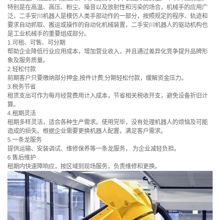
特别是在高温、高压、粉尘、噪音以及放射性和污染的场合，机械手的应用广
泛，二手安川机器人是模仿人类手部动作的一部分，按照规定的程序、轨迹和
要求自动抓取、搬运或操作的自动化机械装置，二手安川机器人的驱动机构也
是工业机械手的重要组成部分。
1.可租、可售、可分期
帮助企业降低行业应用成本，增加营业收入，并且通过差异化竞争提升品牌形
象及服务质量。
2.轻松付款
前期客户只要缴纳部分押金,按件计费;分期轻松付款，缓解资金压力。
3.税务节省
租赁支出可作为每月经营费用计入成本，节省相关税收开支，避免设备折旧计
算。
4.租期灵活
租期多样灵活，适合各种生产需求。使用完毕，没有处理机器人的烦恼及可能
造成的损失。根据企业需要更换机器人配置，满足客户需求。
5.一条龙服务
提供运输、安装调试、维修保养等一条龙服务， 为企业减轻负担。
6.售后维护
租期内快速障响应，按区域到现场服务，负责维修和更换。