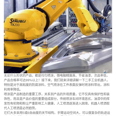
无论什么形状的产品，都是均匀喷涂，微电脑精度高，节省油漆，次品率低，
产品合格率可达99%以上！接下来，我们就来详细讲解一下二手工业机器人，
特别是对于高粘度的防腐涂料，空气喷涂在工件表面反弹时将涂料带出，涂料
利用率降低。
喷涂是产品制造的重要工序，关系到产品的外观质量，它不仅具有保护性和装
饰性，而且是产品价值的重要组成部分，传统喷涂车间环境恶劣，油漆中的挥
发性有机物和粉尘严重影响工人健康，人工喷洒逐渐进入困境，机器人喷洒取
代人工喷洒是必然趋势。
它们大多采用5或6自由度的关节结构，手臂运动空间大，可以做复杂的轨迹运