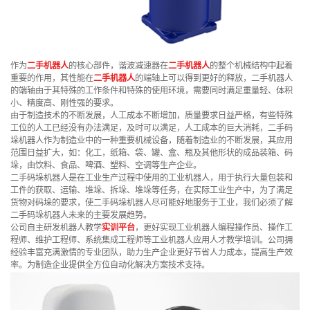
作为
二手机器人
的核心部件，谐波减速器在
二手机器人
的整个机械结构中起着
重要的作用，其性能在
二手机器人
的端轴上可以得到更好的释放，二手机器人
的端轴由于其特殊的工作条件和特殊的使用环境，需要同时满足重量轻、体积
小、精度高、刚性强的要求。
由于制造技术的不断发展，人工成本不断增加，质量要求日益严格，有些特殊
工位的人工已经没有办法满足，及时可以满足，人工成本的巨大消耗，二手码
垛机器人作为制造业中的一种重要机械设备，随着制造业的不断发展，其应用
范围日益扩大，如：化工，纸箱、袋、罐、盒、瓶及其他形状的成品装箱、码
垛，由饮料、食品、啤酒、塑料、空调等生产企业。
二手码垛机器人是在工业生产过程中使用的工业机器人，用于执行大量包装和
工件的获取、运输、堆垛、拆垛、堆垛等任务，在实际工业生产中，为了满足
货物对码垛的要求，使二手码垛机器人尽可能好地服务于工业，我们必须了解
二手码垛机器人未来的主要发展趋势。
公司自主研发机器人教学
实训平台
，更好实现工业机器人编程操作员、操作工
程师、维护工程师、系统集成工程师等工业机器人应用人才教学培训。公司拥
经验丰富充满激情的专业团队，助力生产企业更好节省人力成本，提高生产效
率。为制造企业提供全方位自动化解决方案技术支持。