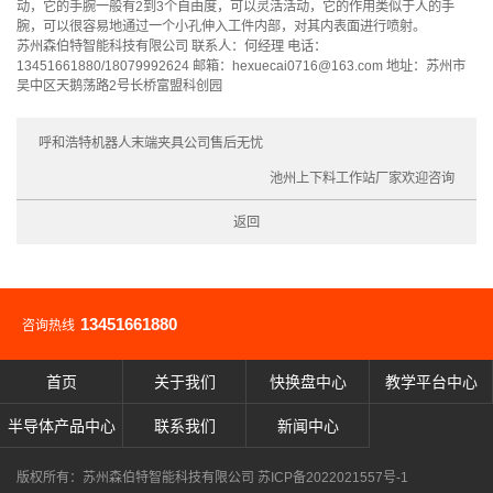
动，它的手腕一般有2到3个自由度，可以灵活活动，它的作用类似于人的手
腕，可以很容易地通过一个小孔伸入工件内部，对其内表面进行喷射。
苏州森伯特智能科技有限公司 联系人：何经理 电话：
13451661880/18079992624 邮箱：hexuecai0716@163.com 地址：苏州市
吴中区天鹅荡路2号长桥富盟科创园
呼和浩特机器人末端夹具公司售后无忧
池州上下料工作站厂家欢迎咨询
返回
13451661880
咨询热线
首页
关于我们
快换盘中心
教学平台中心
半导体产品中心
联系我们
新闻中心
版权所有：苏州森伯特智能科技有限公司
苏ICP备2022021557号-1