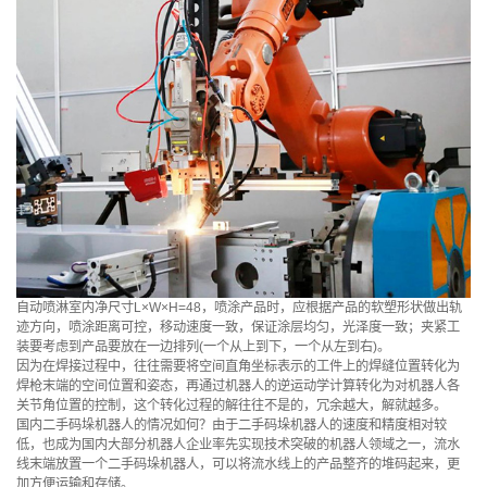
自动喷淋室内净尺寸L×W×H=48，喷涂产品时，应根据产品的软塑形状做出轨
迹方向，喷涂距离可控，移动速度一致，保证涂层均匀，光泽度一致；夹紧工
装要考虑到产品要放在一边排列(一个从上到下，一个从左到右)。
因为在焊接过程中，往往需要将空间直角坐标表示的工件上的焊缝位置转化为
焊枪末端的空间位置和姿态，再通过机器人的逆运动学计算转化为对机器人各
关节角位置的控制，这个转化过程的解往往不是的，冗余越大，解就越多。
国内二手码垛机器人的情况如何？由于二手码垛机器人的速度和精度相对较
低，也成为国内大部分机器人企业率先实现技术突破的机器人领域之一，流水
线末端放置一个二手码垛机器人，可以将流水线上的产品整齐的堆码起来，更
加方便运输和存储。