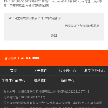
13451661880/18079992624 邮箱：hexuecai0716@163.com 地址：苏州市
吴中区天鹅荡路2号长桥富盟科创园
湛江自主研发实训教学平台公司欢迎咨询
西安实训平台公司价格优惠
返回
13451661880
咨询热线
首页
关于我们
快换盘中心
教学平台中心
半导体产品中心
联系我们
新闻中心
版权所有：苏州森伯特智能科技有限公司
苏ICP备2022021557号-1
苏公网安备 32050602011711号
苏州森伯特智能科技有限公司专业从事
机器人快换盘
，
实训平台
，
机器人教学