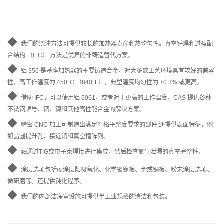
◆
我们的浇注方法可提供较长的加热器寿命和热均匀性。真空钎焊和过盈配
合结构 （IFC） 方法是优异的非铸造替代方案。
◆
铝 356 是基座加热器的主要铸造合金，对大多数工艺环境具有较好的兼容
性，高工作温度为 450°C （840°F），典型温度均匀性为 ±0.3% 或更高。
◆
借助 IFC，可以使用铝 6061，或者对于更高的工作温度，CAS 提供各种
不锈钢牌号、铜、镍和其他高性能合金的解决方案。
◆
精密 CNC 加工可制造出满足严格平整度要求的部件;还提供表面特征，例
如晶圆提升孔、接近销和真空槽阵列。
◆
轴通过TIG或电子束焊接进行集成，然后检查氦气泄漏的真空完整性。
◆
涂层选项包括硬涂层阳极氧化、化学镀镍板、金或铜板、粉末涂层选项、
微研磨等。还提供钝化程序。
◆
我们的内部洁净室设施可提供半工业规格的清洁和包装。