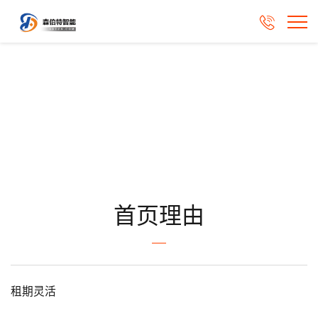

首页理由
首页理由
租期灵活